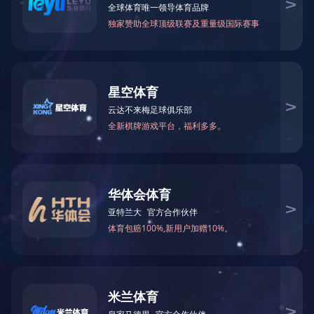
“健身嗨起来 初冬热起来”——安兴发展公司开展初冬全民健身活动
安兴发展公司党委副书记郑玉怀赴安兴华安物业公司开展习近平总书记
提高企业合规管理意识 筑牢建筑工程安全防线——淮北古镇公司开展建
活力太阳湾 有你更精彩——合肥安兴太阳湾老年公寓有限公司举办趣味
安兴发展公司开展“全民消防 生命至上” 消防宣传月活动
合肥相淮置业有限公司召开 “2024年消防宣传月”宣传培训会
萧县安兴龙城旅游开发责任公司开展“寻秋登高 磨炼意志”登山比赛活动
安兴太阳湾养老医养结合再上新台阶 ——合肥京东方医院蜀山门诊部开
上一页
...
3