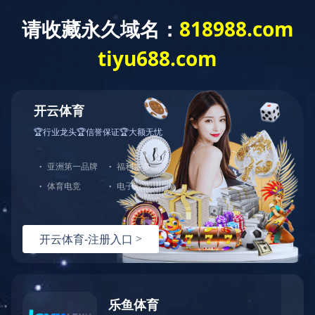
爱游戏(ayx)体育官方网站
爱游戏(ayx)体育官方网站-ayx.com
走进
安
安兴发展公司党委召开2024年度党的建设和党风廉政建设暨信访工作年
安兴华安物业公司工会委员会组织开展“宪法宣传周”活动