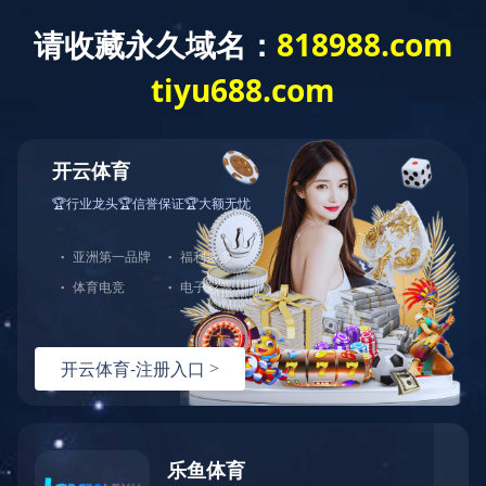
爱游戏(ayx)体育官方网站
爱游戏(ayx)体育官方网站-ayx.com
走进
信息公开
春晓名园项目煤矿采空区地质治理工程中标候选人公示
春晓花园项目住宅室内供暖工程（二批次）招标公告