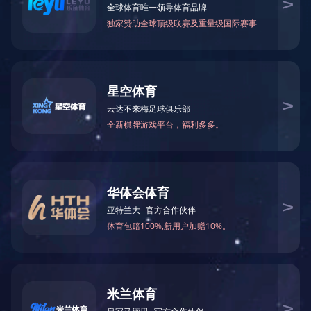
爱游戏(ayx)体育官方网站-ayx.com 第三方审计机构审计服务采购中标
春晓名园项目地质治理-排水、清淤工程及煤矿采空区地质治理工程施工
春晓名园项目地质治理-排水、清淤工程及煤矿采空区地质治理工程施工
淮北安兴投资有限公司员工食堂食材采购中标候选人公示
太阳湾老年公寓A4楼护理区集中供氧系统采购及安装工程比选公告
运河古镇街区消防控制室线路改造项目（二次）流标公告
隋唐运河古镇2026年五一活动服务成交公告
春晓名园项目煤矿采空区地质治理工程招标公告
上一页
1