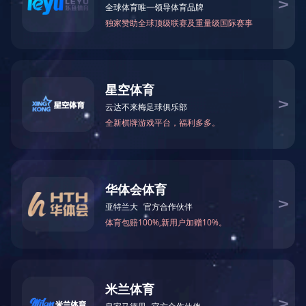
爱游戏(ayx)体育官方网站-ayx.com
走进安兴
安兴品牌
公司概况
品牌战略
管理架构
核心价值
公司荣誉
标识释义