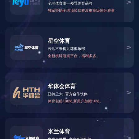
爱游戏(ayx)体育官方网站-ayx.com
走进安兴
安兴品牌
公司概况
品牌战略
管理架构
核心价值
公司荣誉
标识释义