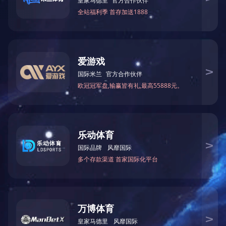
爱游戏(ayx)体育官方网站-ayx.com
走进安兴
安兴品牌
公司概况
品牌战略
管理架构
核心价值
公司荣誉
标识释义