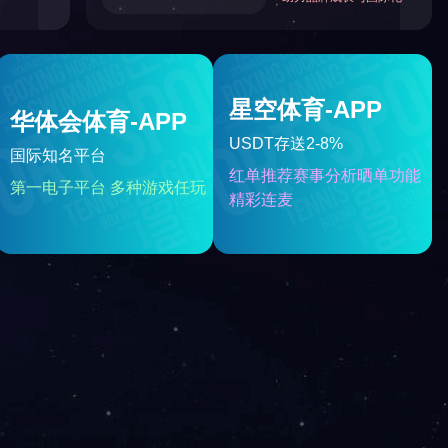
商务合作
人才招聘
党建工群
信息公开
招标公告公示
人才政策
党建工群
信息公开制度
招聘公告
信息公开目录
在线自荐
公司公示公告