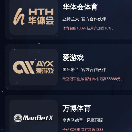
“健身嗨起来 初冬热起来”——安兴发展公司开展初冬全民健
安兴发展公司党委副书记郑玉怀赴安兴华安物业公司开展习
提高企业合规管理意识 筑牢建筑工程安全防线——淮北古
活力太阳湾 有你更精彩——合肥安兴太阳湾老年公寓有限公
安兴发展公司开展“全民消防 生命至上” 消防宣传月活动
合肥相淮置业有限公司召开 “2024年消防宣传月”宣传培训会
萧县安兴龙城旅游开发责任公司开展“寻秋登高 磨炼意志”登
安兴太阳湾养老医养结合再上新台阶 ——合肥京东方医院蜀
上一页