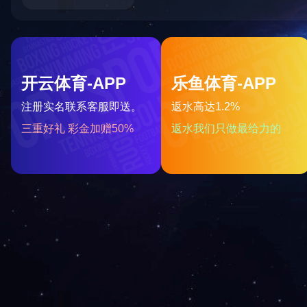
爱游戏(ayx)体育官方网站-ayx.com
走进安兴
安
公司概况
品
管理架构
核
公司荣誉
标
[向上]