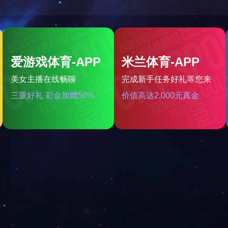
兴品牌
核心业务
楼盘动态
爱游戏(ayx)体育官方网站
牌战略
地产开发
楼盘动态
安兴动态
心价值
营销策划
行业动态
识释义
物管服务
政策解读
景观建设
养生服务