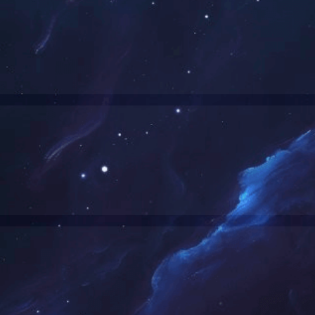
身活动
近平总书记考察安徽重要讲话精神宣讲
镇公司开展建筑法律法规培训
司举办趣味运动会
山比赛活动
山门诊部开诊
...
3
4
5
6
7
8
9
10
11
12
...
下一