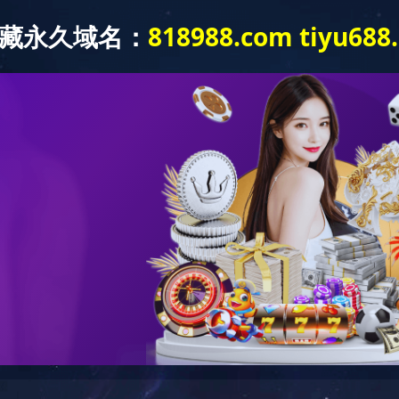
安兴
安兴品牌
核心业务
楼盘动态
爱游戏(ayx)
招标公告公示