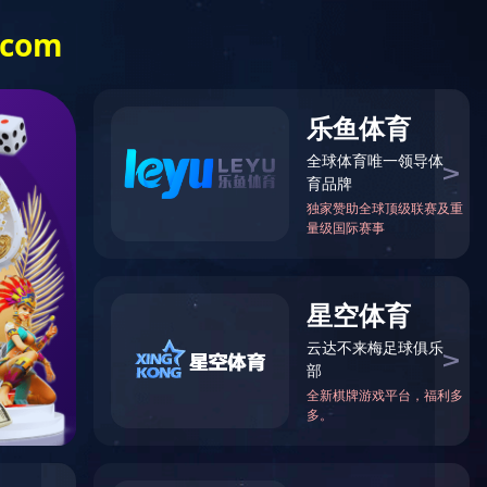
体育官方网站
商务合作
人才招聘
党建工群
信息公
2026
-
05
-
14
2026
-
05
-
12