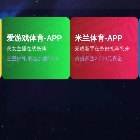
兴品牌
核心业务
楼盘动态
爱游戏(ayx)体育官方网站
牌战略
地产开发
楼盘动态
安兴动态
心价值
营销策划
行业动态
识释义
物管服务
政策解读
景观建设
养生服务