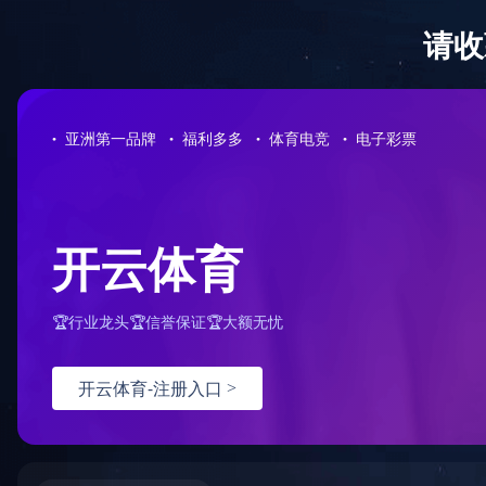
爱游戏(ayx)体育官方网站
爱游戏(ayx)体育官方网站-ayx.com
走进
春晓名园项目煤矿采空区地质治理工程中标候选人公示
春晓花园项目住宅室内供暖工程（二批次）招标公告