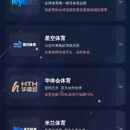
淮北安兴投资有限公司工会组织开展 “女职工维权行动月”宣传活动
春上柳梢风景秀 人面桃花相映红 ——记物业公司“三八”妇女节学习、娱
安兴发展公司本部开展“三八”系列活动
萧县安兴龙城旅游开发有限责任公司开展“学雷锋、树新风”志愿者活动
萧县安兴龙城旅游开发有限责任公司组织开展主题党日活动
安兴华安物业公司党总支委召开2022年度党员领导干部组织生活会
郑承乾参加指导安兴发展公司党委民主生活会
安兴发展公司党委开展“春节送温暖”走访慰问活动
上一页
...
7