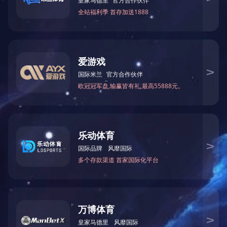
爱游戏(ayx)体育官方网站-ayx.com
走进安兴
安兴品牌
公司概况
品牌战略
管理架构
核心价值
公司荣誉
标识释义