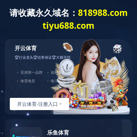
爱游戏(ayx)体育官方网站
爱游戏(ayx)体育官方网站-ayx.com
走进
萧县安兴旅游开发公司开展“爱国主义” 主题党日活动
安兴发展公司党委副书记、总裁郑玉怀督导萧县公司党支部主题教育专