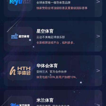
安兴华安物业公司组织开展总体国家安全观宣传教育工作
共筑关爱长者之路----太阳湾老年公寓携手瑞特曼口腔医院
淮北安兴投资有限公司党支部组织党员、入党积极分子赴淮海战役双堆
安兴发展公司党委召开2024年第三次理论学习中心组（扩大）学习会
安兴华安物业公司党总支书记讲授“两会”精神专题党课
“扶危济困•共助新苗”——淮北古镇公司工会开展 “新春进千委•三级下基
安兴华安物业公司召开二届二次职工（会员）代表大会暨2024年工作会
安兴华安物业公司参加三里庵街道二里街社区举办的2024年度企航联
上一页
...
8
9