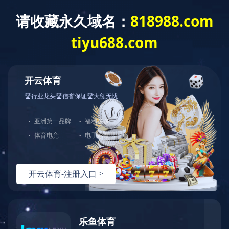
爱游戏(ayx)体育官方网站
爱游戏(ayx)体育官方网站-ayx.com
走进
安
萧县安兴龙城旅游开发有限责任公司召开2024年工作会议暨一季度经营
太阳湾老年公寓耄耋老人手工义卖助残活动