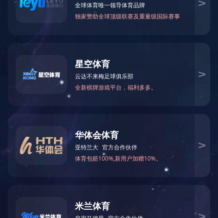
发布时间：2013-10-
华侨广场项目（原址华侨饭店）是合肥市中央商区老城改造和长江
华侨新品牌的精品工程，也是合肥市委、市政府作为提升合肥现代服务业
志亲自联络督战。