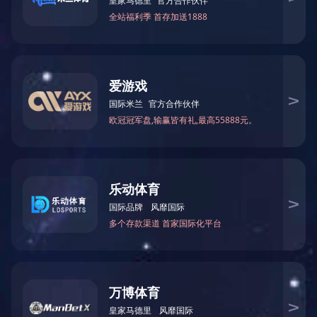
3
月
19
日
上午，隋唐运河文化古镇项目启动区的现场，春意盎然，
游集团总经理关飞、淮北市相山区区委书记钱界殊分别发表了热情洋
省旅游集团副总经理沈国强与中央电视台新影集团出版社社长孙建伟
游开发公司总经理余莉授发了
“
淮北隋唐大运河文化研究会基地
”
证牌
安徽省旅游集团董事长、党委书记启动了
“
隋唐运河文化古镇项目启动