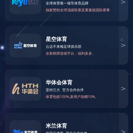
发布时间：2014-10-
2014
年
3
月
19
日
上午，安徽省旅游集团与中央新影集团在淮北市共
院、淮北市相山区区委、区政府的有关领导，来自文化艺术、旅游、
省旅游集团投资淮北的大型旅游文化综合体项目进入了实质性的建设
大型旅游文化景区工程将在淮北市落成。